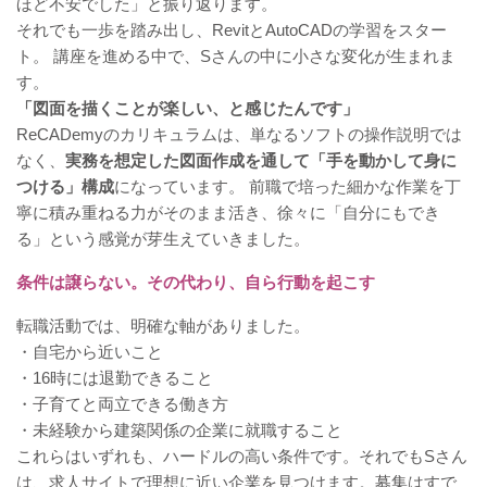
ほど不安でした」と振り返ります。
それでも一歩を踏み出し、RevitとAutoCADの学習をスター
ト。 講座を進める中で、Sさんの中に小さな変化が生まれま
す。
「図面を描くことが楽しい、と感じたんです」
ReCADemyのカリキュラムは、単なるソフトの操作説明では
なく、
実務を想定した図面作成を通して「手を動かして身に
つける」構成
になっています。 前職で培った細かな作業を丁
寧に積み重ねる力がそのまま活き、徐々に「自分にもでき
る」という感覚が芽生えていきました。
条件は譲らない。その代わり、自ら行動を起こす
転職活動では、明確な軸がありました。
・自宅から近いこと
・16時には退勤できること
・子育てと両立できる働き方
・未経験から建築関係の企業に就職すること
これらはいずれも、ハードルの高い条件です。それでもSさん
は、求人サイトで理想に近い企業を見つけます。募集はすで