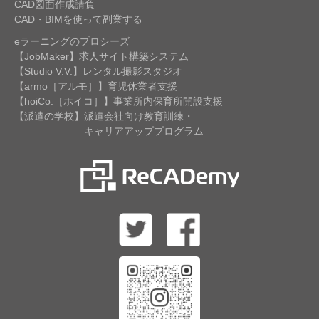
CAD図面作成請負
CAD・BIMを使って副業する
eラーニングのプロシーズ
【JobMaker】求人サイト構築システム
【Studio V.V.】レンタル撮影スタジオ
【armo［アルモ］】育児休業者支援
【hoiCo.［ホイコ］】事業所内保育所開設支援
【派遣の学校】派遣会社向け教育訓練・
キャリアアッププログラム