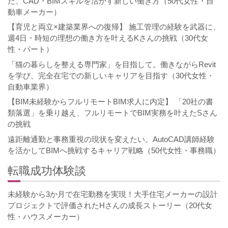
だ、CAD・BIMスキルを活かす新しい働き方（50代女性・自
動車メーカー）
【育児と両立×建築業界への復帰】 施工管理の経験を武器に、
週4日・時短の理想の働き方を叶えるKさんの挑戦（30代女
性・パート）
「猫の暮らしを整える専門家」を目指して。働きながらRevit
を学び、完全在宅での新しいキャリアを目指す（30代女性・
自動車業界）
【BIM未経験からフルリモートBIM求人に内定】 「20社の書
類落選」を乗り越え、フルリモートでBIM実務を叶えたSさん
の挑戦
遠距離通勤と事務重視の現状を変えたい。AutoCAD講師経験
を活かしてBIMへ挑戦するキャリア戦略（50代女性・事務職）
転職成功体験談
未経験から3か月で在宅勤務を実現！大手住宅メーカーの設計
プロジェクトで評価されたHさんの成長ストーリー（20代女
性・ハウスメーカー）