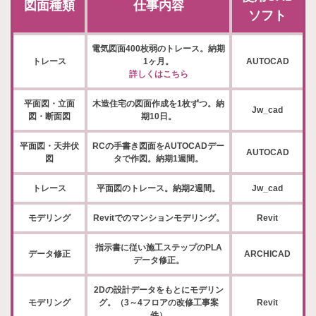
図面種類
仕事内容
ソフト
電気図面400枚弱のトレース。納期
トレース
1ヶ月。
AUTOCAD
詳しくはこちら
平面図・立面
木造住宅の図面作成を1枚ずつ。納
Jw_cad
図・断面図
期10日。
平面図・天井伏
RCの手書き図面をAUTOCADデー
AUTOCAD
図
タで作図。納期1週間。
トレース
平面図のトレース。納期2週間。
Jw_cad
モデリング
Revitでのマンションモデリング。
Revit
指示書に従い施工ステップのPLA
データ修正
ARCHICAD
データ修正。
2Dの設計データをもとにモデリン
モデリング
グ。（3～4フロアの改修工事案
Revit
件）