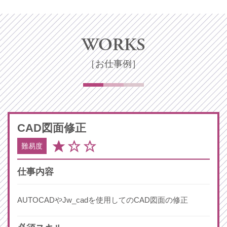
WORKS
［お仕事例］
CAD
図面修正
難易度
仕事内容
AUTOCADやJw_cadを使用してのCAD図面の修正