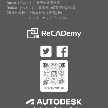
【armo［アルモ］】育児休業者支援
【hoiCo.［ホイコ］】事業所内保育所開設支援
【派遣の学校】派遣会社向け教育訓練・
キャリアアッププログラム