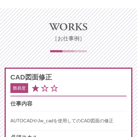
WORKS
［お仕事例］
CAD
図面修正
難易度
仕事内容
AUTOCADやJw_cadを使用してのCAD図面の修正