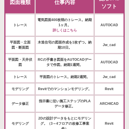
図面種類
仕事内容
ソフト
電気図面400枚弱のトレース。納期
トレース
1ヶ月。
AUTOCAD
詳しくはこちら
平面図・立面
木造住宅の図面作成を1枚ずつ。納
Jw_cad
図・断面図
期10日。
平面図・天井伏
RCの手書き図面をAUTOCADデー
AUTOCAD
図
タで作図。納期1週間。
トレース
平面図のトレース。納期2週間。
Jw_cad
モデリング
Revitでのマンションモデリング。
Revit
指示書に従い施工ステップのPLA
データ修正
ARCHICAD
データ修正。
2Dの設計データをもとにモデリン
モデリング
グ。（3～4フロアの改修工事案
Revit
件）