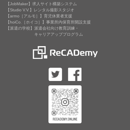
【JobMaker】求人サイト構築システム
【Studio V.V.】レンタル撮影スタジオ
【armo［アルモ］】育児休業者支援
【hoiCo.［ホイコ］】事業所内保育所開設支援
【派遣の学校】派遣会社向け教育訓練・
キャリアアッププログラム