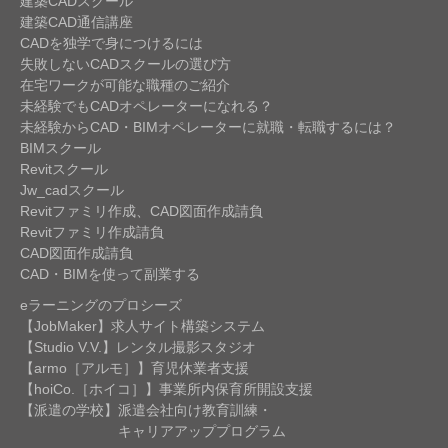
建築CADスクール
建築CAD通信講座
CADを独学で身につけるには
失敗しないCADスクールの選び方
在宅ワークが可能な職種のご紹介
未経験でもCADオペレーターになれる？
未経験からCAD・BIMオペレーターに就職・転職するには？
BIMスクール
Revitスクール
Jw_cadスクール
Revitファミリ作成、CAD図面作成請負
Revitファミリ作成請負
CAD図面作成請負
CAD・BIMを使って副業する
eラーニングのプロシーズ
【JobMaker】求人サイト構築システム
【Studio V.V.】レンタル撮影スタジオ
【armo［アルモ］】育児休業者支援
【hoiCo.［ホイコ］】事業所内保育所開設支援
【派遣の学校】派遣会社向け教育訓練・
キャリアアッププログラム