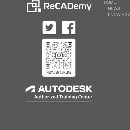
HOME
・NEWS
・KNOW HO