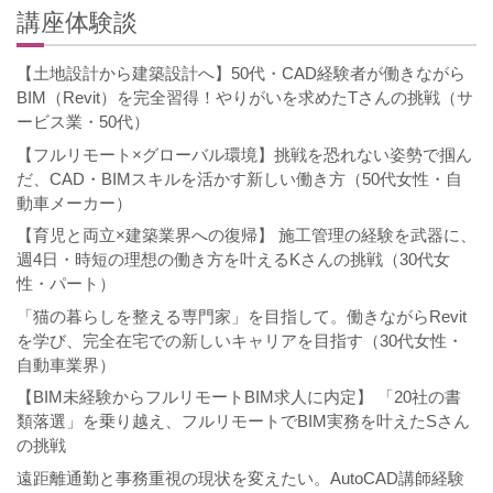
講座体験談
【土地設計から建築設計へ】50代・CAD経験者が働きながら
BIM（Revit）を完全習得！やりがいを求めたTさんの挑戦（サ
ービス業・50代）
【フルリモート×グローバル環境】挑戦を恐れない姿勢で掴ん
だ、CAD・BIMスキルを活かす新しい働き方（50代女性・自
動車メーカー）
【育児と両立×建築業界への復帰】 施工管理の経験を武器に、
週4日・時短の理想の働き方を叶えるKさんの挑戦（30代女
性・パート）
「猫の暮らしを整える専門家」を目指して。働きながらRevit
を学び、完全在宅での新しいキャリアを目指す（30代女性・
自動車業界）
【BIM未経験からフルリモートBIM求人に内定】 「20社の書
類落選」を乗り越え、フルリモートでBIM実務を叶えたSさん
の挑戦
遠距離通勤と事務重視の現状を変えたい。AutoCAD講師経験