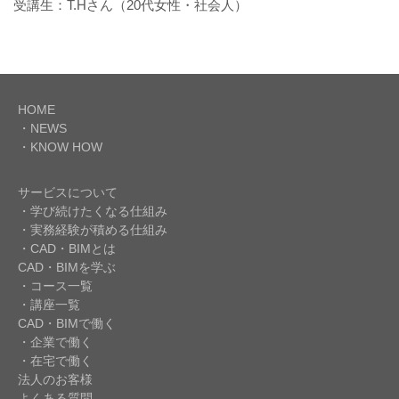
受講生：T.Hさん（20代女性・社会人）
HOME
・NEWS
・KNOW HOW
サービスについて
・学び続けたくなる仕組み
・実務経験が積める仕組み
・CAD・BIMとは
CAD・BIMを学ぶ
・コース一覧
・講座一覧
CAD・BIMで働く
・企業で働く
・在宅で働く
法人のお客様
よくある質問