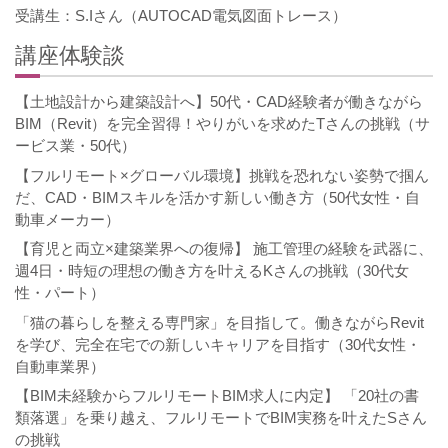
受講生：S.Iさん（AUTOCAD電気図面トレース）
講座体験談
【土地設計から建築設計へ】50代・CAD経験者が働きながら
BIM（Revit）を完全習得！やりがいを求めたTさんの挑戦（サ
ービス業・50代）
【フルリモート×グローバル環境】挑戦を恐れない姿勢で掴ん
だ、CAD・BIMスキルを活かす新しい働き方（50代女性・自
動車メーカー）
【育児と両立×建築業界への復帰】 施工管理の経験を武器に、
週4日・時短の理想の働き方を叶えるKさんの挑戦（30代女
性・パート）
「猫の暮らしを整える専門家」を目指して。働きながらRevit
を学び、完全在宅での新しいキャリアを目指す（30代女性・
自動車業界）
【BIM未経験からフルリモートBIM求人に内定】 「20社の書
類落選」を乗り越え、フルリモートでBIM実務を叶えたSさん
の挑戦