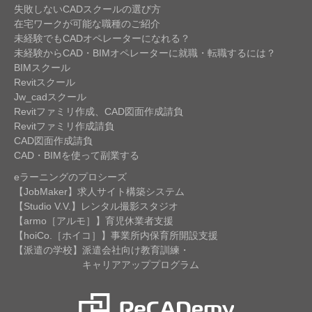
失敗しないCADスクールの選び方
在宅ワークが可能な職種のご紹介
未経験でもCADオペレーターになれる？
未経験からCAD・BIMオペレーターに就職・転職するには？
BIMスクール
Revitスクール
Jw_cadスクール
Revitファミリ作成、CAD図面作成請負
Revitファミリ作成請負
CAD図面作成請負
CAD・BIMを使って副業する
eラーニングのプロシーズ
【JobMaker】求人サイト構築システム
【Studio V.V.】レンタル撮影スタジオ
【armo［アルモ］】育児休業者支援
【hoiCo.［ホイコ］】事業所内保育所開設支援
【派遣の学校】派遣会社向け教育訓練・
キャリアアッププログラム