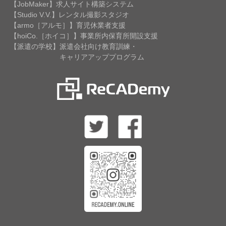
【JobMaker】求人サイト構築システム
【Studio V.V.】レンタル撮影スタジオ
【armo［アルモ］】育児休業者支援
【hoiCo.［ホイコ］】事業所内保育所開設支援
【派遣の学校】派遣会社向け教育訓練・
キャリアアッププログラム