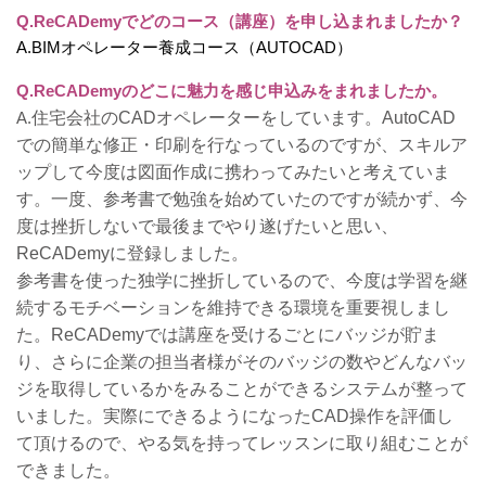
Q.ReCADemyでどのコース（講座）を申し込まれましたか？
A.BIMオペレーター養成コース（AUTOCAD）
Q.ReCADemyのどこに魅力を感じ申込みをまれましたか。
A.
住宅会社のCADオペレーターをしています。AutoCAD
での簡単な修正・印刷を行なっているのですが、スキルア
ップして今度は図面作成に携わってみたいと考えていま
す。一度、参考書で勉強を始めていたのですが続かず、今
度は挫折しないで最後までやり遂げたいと思い、
ReCADemyに登録しました。
参考書を使った独学に挫折しているので、今度は学習を継
続するモチベーションを維持できる環境を重要視しまし
た。ReCADemyでは講座を受けるごとにバッジが貯ま
り、さらに企業の担当者様がそのバッジの数やどんなバッ
ジを取得しているかをみることができるシステムが整って
いました。実際にできるようになったCAD操作を評価し
て頂けるので、やる気を持ってレッスンに取り組むことが
できました。