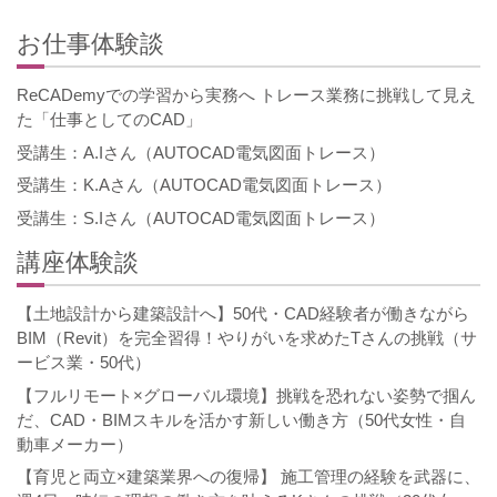
お仕事体験談
ReCADemyでの学習から実務へ トレース業務に挑戦して見え
た「仕事としてのCAD」
受講生：A.Iさん（AUTOCAD電気図面トレース）
受講生：K.Aさん（AUTOCAD電気図面トレース）
受講生：S.Iさん（AUTOCAD電気図面トレース）
講座体験談
【土地設計から建築設計へ】50代・CAD経験者が働きながら
BIM（Revit）を完全習得！やりがいを求めたTさんの挑戦（サ
ービス業・50代）
【フルリモート×グローバル環境】挑戦を恐れない姿勢で掴ん
だ、CAD・BIMスキルを活かす新しい働き方（50代女性・自
動車メーカー）
【育児と両立×建築業界への復帰】 施工管理の経験を武器に、