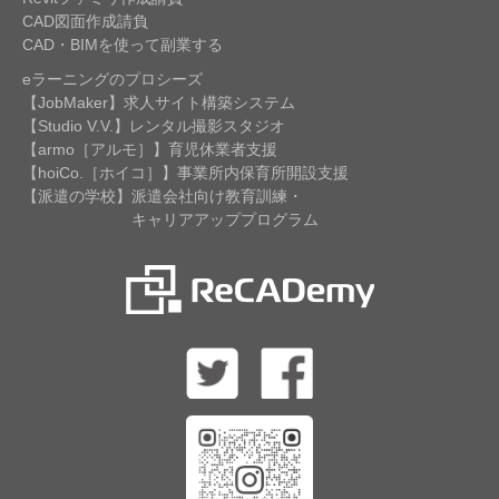
CAD図面作成請負
CAD・BIMを使って副業する
eラーニングのプロシーズ
【JobMaker】求人サイト構築システム
【Studio V.V.】レンタル撮影スタジオ
【armo［アルモ］】育児休業者支援
【hoiCo.［ホイコ］】事業所内保育所開設支援
【派遣の学校】派遣会社向け教育訓練・
キャリアアッププログラム