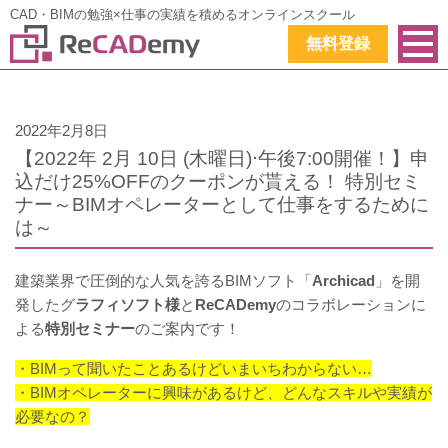
CAD・BIMの勉強×仕事の実績を積めるオンラインスクール
無料登録
2022年2月8日
【2022年 2月 10日 (木曜日)⋅午後7:00開催！】申
込だけ25%OFFのクーポンが貰える！ 特別セミ
ナー～BIMオペレーターとして仕事をするために
は～
建築業界で圧倒的な人気を誇るBIMソフト「
Archicad
」を開
発したグ
ラフィソフト様
と
ReCADemy
のコラボレーションに
よる
特別セミナー
のご案内です！
・BIMって聞いたことあるけどいまいちわからない…
・BIMオペレーターに興味があるけど、どんなスキルや実績が
必要なの？