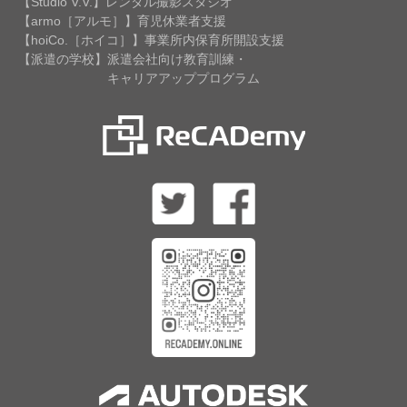
【Studio V.V.】レンタル撮影スタジオ
【armo［アルモ］】育児休業者支援
【hoiCo.［ホイコ］】事業所内保育所開設支援
【派遣の学校】派遣会社向け教育訓練・
キャリアアッププログラム