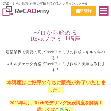
CAD・BIMの勉強×仕事の実績を積めるオンラインスクール
無料登録
ゼロから始める
Revitファミリ講座
建築業界で需要の高いRevitファミリの作成スキルを学べ
る！
スキルチェック合格でRevitファミリ作成の実績も作れま
す！
本講座はご好評のうちに販売が終了いたしま
した。
2023年4月、Revitモデリング実践講座を開講！
詳しくは
こちら
。