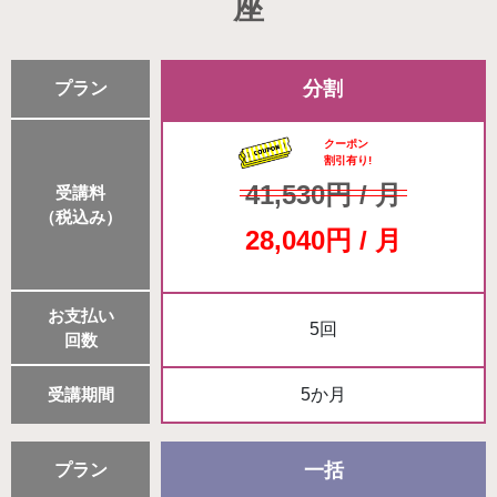
座
分割
プラン
クーポン
割引有り!
41,530円 / 月
受講料
（税込み）
28,040円 / 月
お支払い
5回
回数
受講期間
5か月
一括
プラン