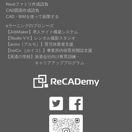
Revitファミリ作成請負
CAD図面作成請負
CAD・BIMを使って副業する
eラーニングのプロシーズ
【JobMaker】求人サイト構築システム
【Studio V.V.】レンタル撮影スタジオ
【armo［アルモ］】育児休業者支援
【hoiCo.［ホイコ］】事業所内保育所開設支援
【派遣の学校】派遣会社向け教育訓練・
キャリアアッププログラム